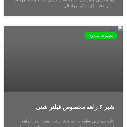
(فیلتراسیون) فیزیکی آب که باعث حـذف ذرات مُعلـق موجود
در آن نظیـر گِل، رنگ، مواد آلی،
تجهیزات استخری
شیر ۶ راهه مخصوص فیلتر شنی
کاربردی ترین قطعه در یک فیلتر شنی ، همین شیر ۶راهه