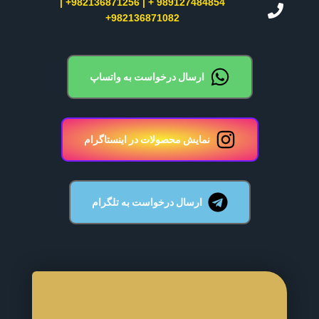
989127484854 + | 982136871256+ |
982136871082+
ارسال درخواست به واتساپ
نمایش محصولات در اینستاگرام
ارسال درخواست به تلگرام