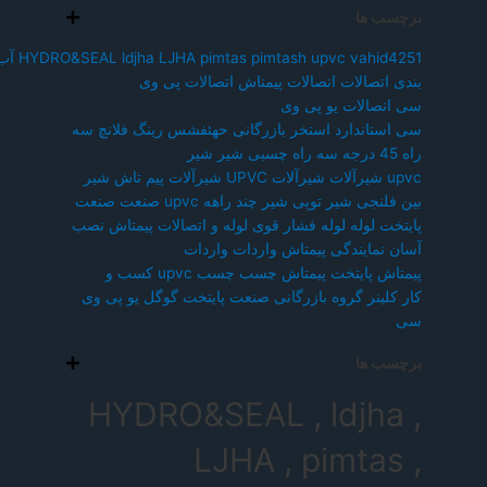
برچسب ها
vahid4251
upvc
pimtash
pimtas
LJHA
ldjha
HYDRO&SEAL
آب
بندی
اتصالات
اتصالات پیمتاش
اتصالات پی وی
سی
اتصالات یو پی وی
سی
استاندارد
استخر
بازرگانی
حهئفشس
رینگ فلانچ
سه
راه 45 درجه
سه راه چسبی
شیر
شیر
upvc
شیرآلات
شیرآلات UPVC
شیرآلات پیم تاش
شیر
بین فلنجی
شیر توپی
شیر چند راهه upvc
صنعت
صنعت
پایتخت
لوله
لوله فشار قوی
لوله و اتصالات پیمتاش
نصب
آسان
نمایندگی پیمتاش
واردات
واردات
پیمتاش
پایتخت
پیمتاش
چسب
چسب upvc
کسب و
کار
کلینر
گروه بازرگانی صنعت پایتخت
گوگل
یو پی وی
سی
برچسب ها
HYDRO&SEAL , ldjha ,
LJHA , pimtas ,