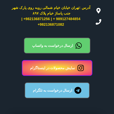
آدرس :تهران خیابان خیام شمالی روبه روی پارک شهر
جنب پاساژ خیام پلاک ۸۹۷ ​
989127484854 + | 982136871256+ |
982136871082+
ارسال درخواست به واتساپ
نمایش محصولات در اینستاگرام
ارسال درخواست به تلگرام