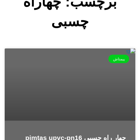
برچسب: چهاراه
چسبی
پیمتاش
چهار راه چسبی pimtas upvc-pn16