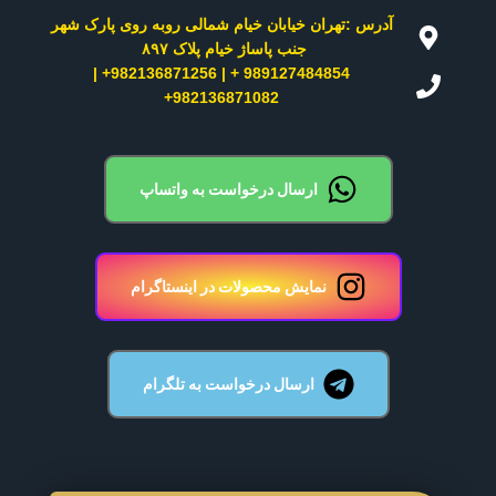
آدرس :تهران خیابان خیام شمالی روبه روی پارک شهر
جنب پاساژ خیام پلاک ۸۹۷ ​
989127484854 + | 982136871256+ |
982136871082+
ارسال درخواست به واتساپ
نمایش محصولات در اینستاگرام
ارسال درخواست به تلگرام