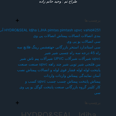
طراح تم : وحید حاتم زاده
برچسب ها
vahid4251
upvc
pimtash
pimtas
LJHA
ldjha
HYDRO&SEAL
آب
بندی
اتصالات
اتصالات پیمتاش
اتصالات پی وی
سی
اتصالات یو پی وی
سی
استاندارد
استخر
بازرگانی
حهئفشس
رینگ فلانچ
سه
راه 45 درجه
سه راه چسبی
شیر
شیر
upvc
شیرآلات
شیرآلات UPVC
شیرآلات پیم تاش
شیر
بین فلنجی
شیر توپی
شیر چند راهه upvc
صنعت
صنعت
پایتخت
لوله
لوله فشار قوی
لوله و اتصالات پیمتاش
نصب
آسان
نمایندگی پیمتاش
واردات
واردات
پیمتاش
پایتخت
پیمتاش
چسب
چسب upvc
کسب و
کار
کلینر
گروه بازرگانی صنعت پایتخت
گوگل
یو پی وی
سی
برچسب ها
HYDRO&SEAL , ldjha ,