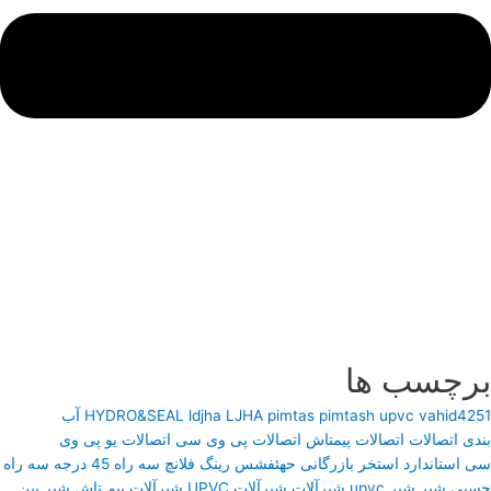
برچسب ها
vahid4251
upvc
pimtash
pimtas
LJHA
ldjha
HYDRO&SEAL
آب
بندی
اتصالات
اتصالات پیمتاش
اتصالات پی وی سی
اتصالات یو پی وی
سی
استاندارد
استخر
بازرگانی
حهئفشس
رینگ فلانچ
سه راه 45 درجه
سه راه
چسبی
شیر
شیر upvc
شیرآلات
شیرآلات UPVC
شیرآلات پیم تاش
شیر بین