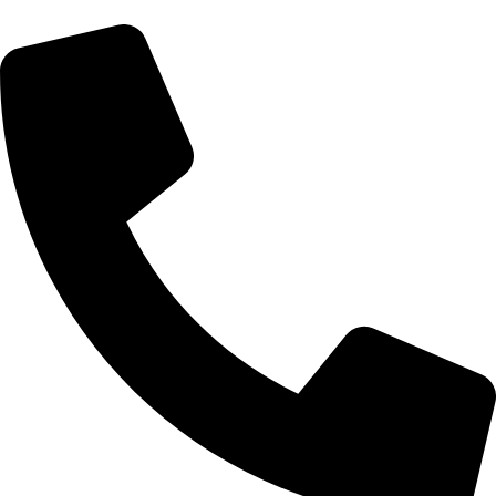
رش
ه
حتوا