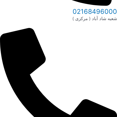
02168496000
شعبه شاد آباد ( مرکزی )