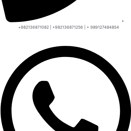
989127484854 + | 982136871256+ | 982136871082+