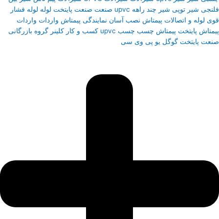
فلنجی
شیر توپی
شیر چند راهه upvc
صنعت
صنعت پایتخت
لوله
لوله فشار
قوی
لوله و اتصالات پیمتاش
نصب آسان
نمایندگی پیمتاش
واردات
واردات
پیمتاش
پایتخت
پیمتاش
چسب
چسب upvc
کسب و کار
کلینر
گروه بازرگانی
صنعت پایتخت
گوگل
یو پی وی سی