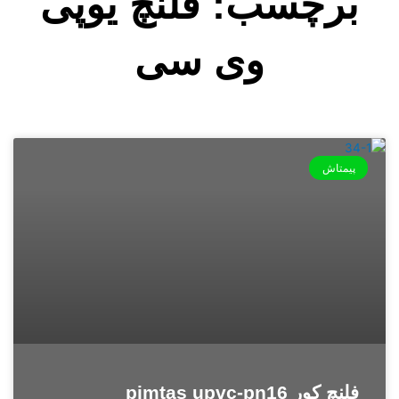
برچسب: فلنچ یوپی
وی سی
پیمتاش
فلنچ کور pimtas upvc-pn16