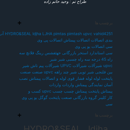
طراح تم : وحید حاتم زاده
برچسب ها
vahid4251
upvc
pimtash
pimtas
LJHA
ldjha
HYDRO&SEAL
آب
بندی
اتصالات
اتصالات پیمتاش
اتصالات پی وی
سی
اتصالات یو پی وی
سی
استاندارد
استخر
بازرگانی
حهئفشس
رینگ فلانچ
سه
راه 45 درجه
سه راه چسبی
شیر
شیر
upvc
شیرآلات
شیرآلات UPVC
شیرآلات پیم تاش
شیر
بین فلنجی
شیر توپی
شیر چند راهه upvc
صنعت
صنعت
پایتخت
لوله
لوله فشار قوی
لوله و اتصالات پیمتاش
نصب
آسان
نمایندگی پیمتاش
واردات
واردات
پیمتاش
پایتخت
پیمتاش
چسب
چسب upvc
کسب و
کار
کلینر
گروه بازرگانی صنعت پایتخت
گوگل
یو پی وی
سی
برچسب ها
HYDRO&SEAL , ldjha ,