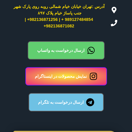
آدرس :تهران خیابان خیام شمالی روبه روی پارک شهر
جنب پاساژ خیام پلاک ۸۹۷ ​
989127484854 + | 982136871256+ |
982136871082+
ارسال درخواست به واتساپ
نمایش محصولات در اینستاگرام
ارسال درخواست به تلگرام