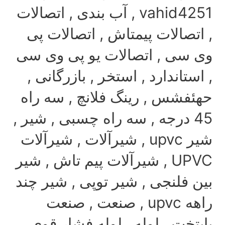
vahid4251 , آب بندی , اتصالات
صالات پیمتاش , اتصالات پی
سی , اتصالات یو پی وی سی
تاندارد , استخر , بازرگانی ,
فشس , رینگ فلانچ , سه راه
4 درجه , سه راه چسبی , شیر ,
شیر upvc , شیرآلات , شیرآلات
UPVC , شیرآلات پیم تاش , شیر
 فلنجی , شیر توپی , شیر چند
راهه upvc , صنعت , صنعت
خت , لوله , لوله فشار قوی ,