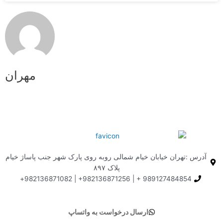
مهران
:تهران خیابان خیام شمالی روبه روی پارک شهر جنب پاساژ خیام
پلاک ۸۹۷ ​
989127484854 + | 982136871256+ | 982136871082
ارسال درخواست به واتساپ