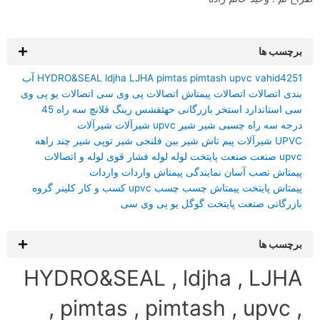
ها
vah
upvc
pimtash
pimtas
LJHA
ldjha
HYDRO&SEAL
آب
صالات
اتصالات پیمتاش
اتصالات پی وی سی
اتصالات یو پی وی
تاندارد
استخر
بازرگانی
حهئفشس
رینگ فلانچ
سه راه 45
ه راه چسبی
شیر
شیر upvc
شیرآلات
شیرآلات
شیرآلات پیم تاش
شیر بین فلنجی
شیر توپی
شیر چند راهه
نعت
صنعت پایتخت
لوله
لوله فشار قوی
لوله و اتصالات
نصب آسان
نمایندگی پیمتاش
واردات
واردات
پایتخت
پیمتاش
چسب
چسب upvc
کسب و کار
کلینر
گروه
نی صنعت پایتخت
گوگل
یو پی وی سی
ها
HYDRO&SEAL , ldjha , L
, pimtas , pimtash , upv