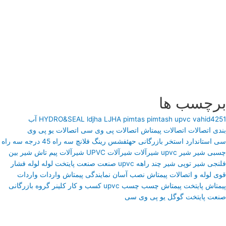
برچسب ها
vahid4251
upvc
pimtash
pimtas
LJHA
ldjha
HYDRO&SEAL
آب
بندی
اتصالات
اتصالات پیمتاش
اتصالات پی وی سی
اتصالات یو پی وی
سی
استاندارد
استخر
بازرگانی
حهئفشس
رینگ فلانچ
سه راه 45 درجه
سه راه
چسبی
شیر
شیر upvc
شیرآلات
شیرآلات UPVC
شیرآلات پیم تاش
شیر بین
فلنجی
شیر توپی
شیر چند راهه upvc
صنعت
صنعت پایتخت
لوله
لوله فشار
قوی
لوله و اتصالات پیمتاش
نصب آسان
نمایندگی پیمتاش
واردات
واردات
پیمتاش
پایتخت
پیمتاش
چسب
چسب upvc
کسب و کار
کلینر
گروه بازرگانی
صنعت پایتخت
گوگل
یو پی وی سی