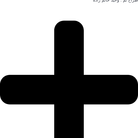
طراح تم : وحید حاتم زاده