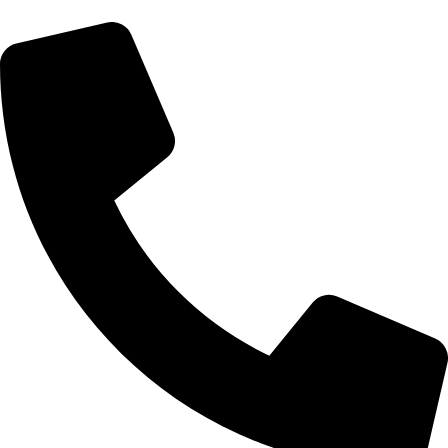
رش
ه
حتوا