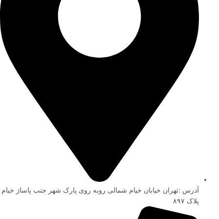
آدرس :تهران خیابان خیام شمالی روبه روی پارک شهر جنب پاساژ خیام
پلاک ۸۹۷ ​