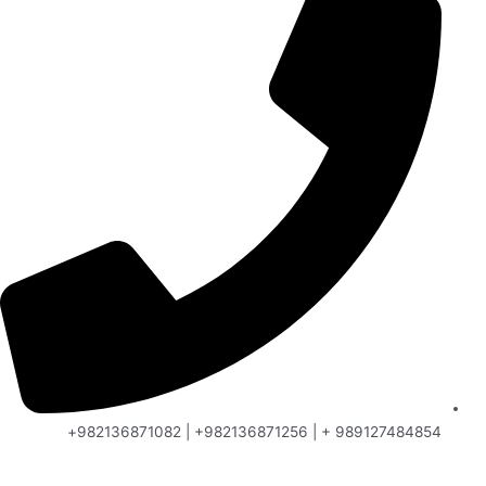
989127484854 + | 982136871256+ | 982136871082+