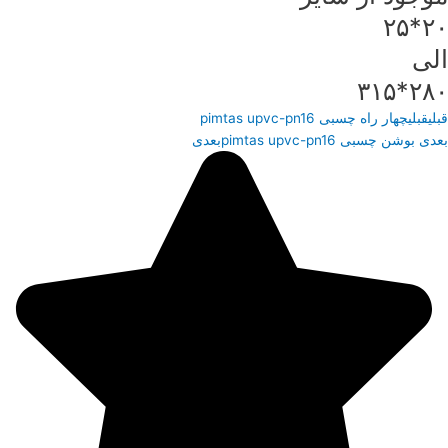
۲۰*۲۵
الی
۲۸۰*۳۱۵
قبلی
قبلی
چهار راه چسبی pimtas upvc-pn16
بعدی
بوشن چسبی pimtas upvc-pn16
بعدی