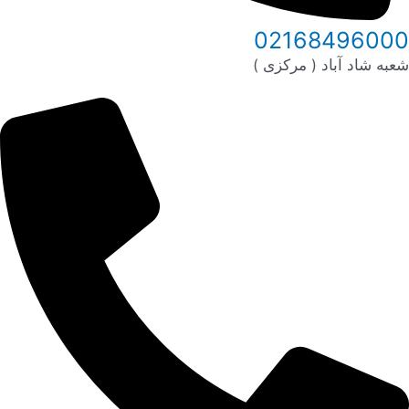
02168496000
شعبه شاد آباد ( مرکزی )